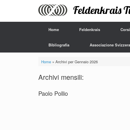
Vai
Feldenkrais T
al
contenuto
Home
Feldenkrais
Corsi
Bibliografia
Associazione Svizzera
Home
»
Archivi per Gennaio 2026
Archivi mensili:
Paolo Pollio