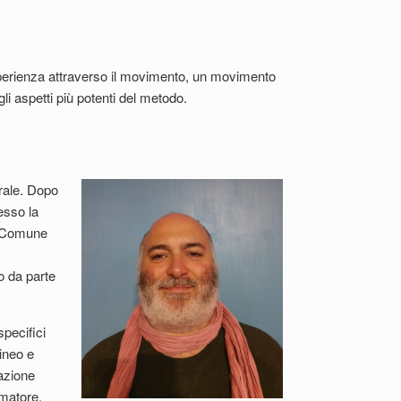
 esperienza attraverso il movimento, un movimento
li aspetti più potenti del metodo.
trale. Dopo
esso la
co Comune
o da parte
pecifici
rineo e
azione
rmatore,