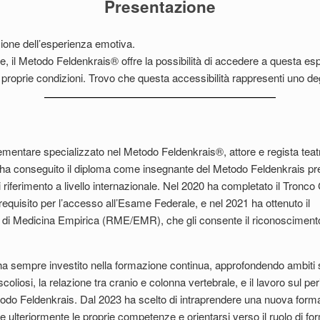
Presentazione
sione dell’esperienza emotiva.
zione, il Metodo Feldenkrais® offre la possibilità di accedere a questa
proprie condizioni. Trovo che questa accessibilità rappresenti uno deg
plementare specializzato nel Metodo Feldenkrais®, attore e regista tea
, ha conseguito il diploma come insegnante del Metodo Feldenkrais pr
riferimento a livello internazionale. Nel 2020 ha completato il Tron
quisito per l’accesso all’Esame Federale, e nel 2021 ha ottenuto il
ro di Medicina Empirica (RME/EMR), che gli consente il riconosciment
 ha sempre investito nella formazione continua, approfondendo ambiti s
coliosi, la relazione tra cranio e colonna vertebrale, e il lavoro sul pe
odo Feldenkrais. Dal 2023 ha scelto di intraprendere una nuova form
e ulteriormente le proprie competenze e orientarsi verso il ruolo di fo